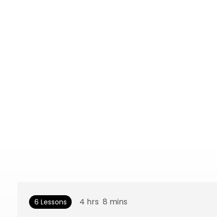
4
hrs
8
mins
6 Lessons