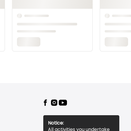
Notice:
All activities you undertake