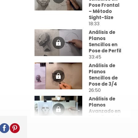
Pose Frontal
– Método
Sight-Size
18:33
Análisis de
Planos
Sencillos en
Pose de Perfil
33:45
Análisis de
Planos
Sencillos de
Pose de 3/4
26:50
Análisis de
Planos
Avanzado en
Pose Frontal
54:13
Análisis de